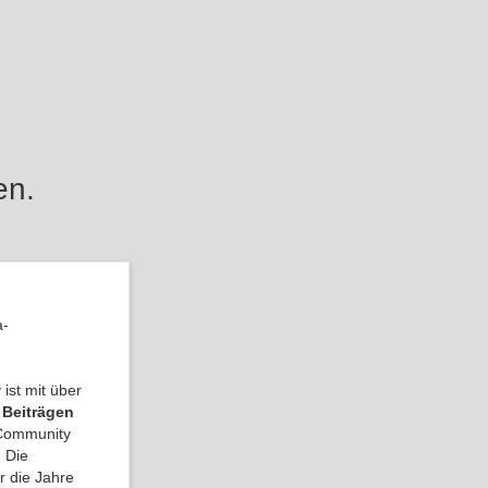
en.
a-
ist mit über
 Beiträgen
a Community
 Die
r die Jahre