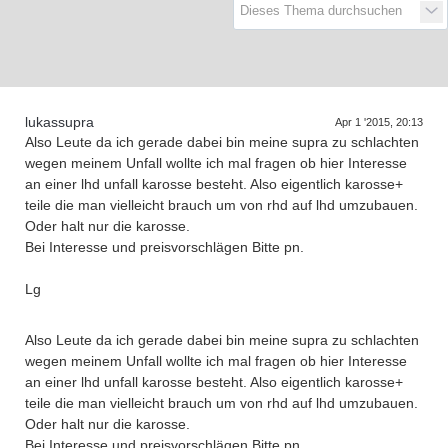
D
a
s
r
e
f
f
e
n
d
e
r
G
e
n
e
r
a
t
i
o
n
e
T
n
lukassupra
Apr 1 '2015, 20:13
Also Leute da ich gerade dabei bin meine supra zu schlachten
wegen meinem Unfall wollte ich mal fragen ob hier Interesse
an einer lhd unfall karosse besteht. Also eigentlich karosse+
teile die man vielleicht brauch um von rhd auf lhd umzubauen.
Oder halt nur die karosse.
Bei Interesse und preisvorschlägen Bitte pn.
Lg
Also Leute da ich gerade dabei bin meine supra zu schlachten
wegen meinem Unfall wollte ich mal fragen ob hier Interesse
an einer lhd unfall karosse besteht. Also eigentlich karosse+
teile die man vielleicht brauch um von rhd auf lhd umzubauen.
Oder halt nur die karosse.
Bei Interesse und preisvorschlägen Bitte pn.