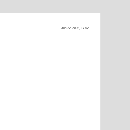
Supra ge
SU
Jun 22 '2006, 17:02
e