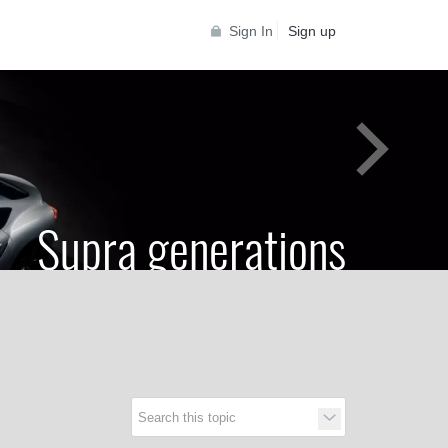
Sign In
Sign up
Supra generations
 Toyota Supra Community for all Supra
generations