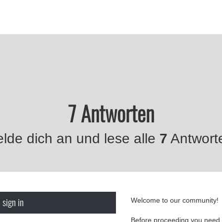
7 Antworten
lde dich an und lese alle
7
Antwort
 sign in
Welcome to our community!
Before proceeding you need t