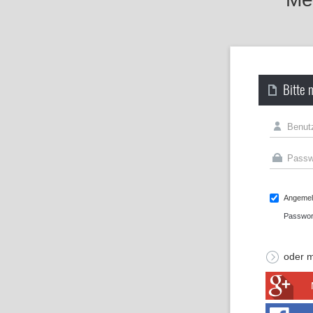
Bitte 
Angemeld
Passwor
oder m