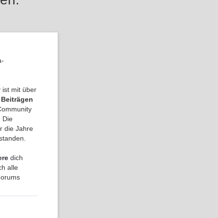
a-
ist mit über
 Beiträgen
a Community
 Die
r die Jahre
tstanden.
ere
dich
h alle
 Forums