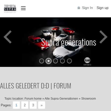
Sign In
Sign up
Supra generations
ALLES GELEDERT D:D | FORUM
Topic location:
Forum home
»
Alle Supra Generationen
»
Showroom
Pages:
1
2
3
»