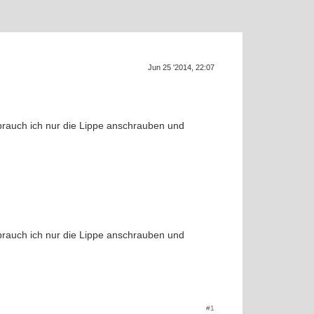
Jun 25 '2014, 22:07
SU
r brauch ich nur die Lippe anschrauben und
r brauch ich nur die Lippe anschrauben und
f
#1