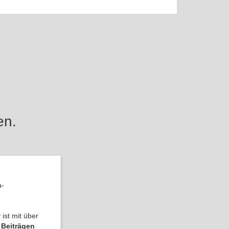
en.
a-
ist mit über
 Beiträgen