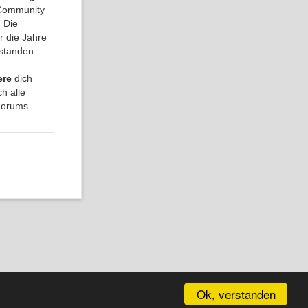
a Community
 Die
r die Jahre
tstanden.
ere
dich
h alle
 Forums
Ok, verstanden