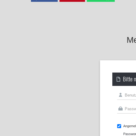
Me
Bitte 
Angemeld
Passwor