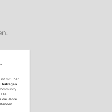
en.
a-
ist mit über
 Beiträgen
a Community
 Die
r die Jahre
tstanden.