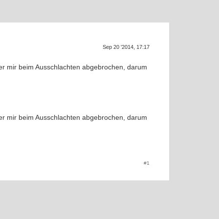
Sep 20 '2014, 17:17
SU
 er mir beim Ausschlachten abgebrochen, darum
 er mir beim Ausschlachten abgebrochen, darum
#1
f