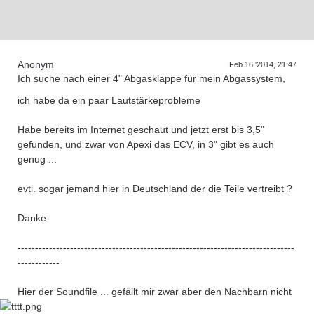
D
a
s
T
r
e
f
f
e
n
d
e
r
G
e
n
e
r
a
t
i
o
n
e
Anonym
Feb 16 '2014, 21:47
Ich suche nach einer 4" Abgasklappe für mein Abgassystem,
ich habe da ein paar Lautstärkeprobleme
Habe bereits im Internet geschaut und jetzt erst bis 3,5"
gefunden, und zwar von Apexi das ECV, in 3" gibt es auch
genug ...
evtl. sogar jemand hier in Deutschland der die Teile vertreibt ?
Danke
-------------------------------------------------------------------------------
------------
Hier der Soundfile ... gefällt mir zwar aber den Nachbarn nicht