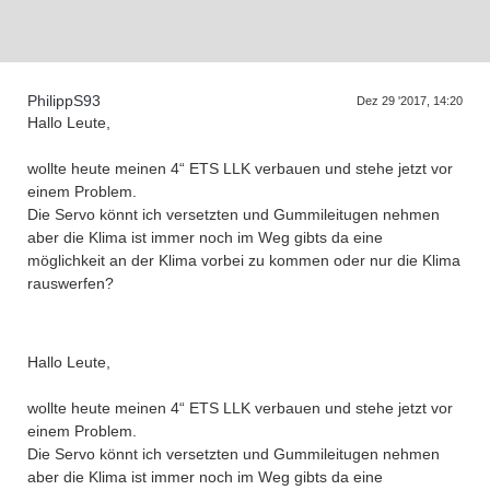
D
a
s
T
e
f
f
e
n
d
e
r
G
e
n
e
r
a
t
i
o
n
e
PhilippS93
r
n
Dez 29 '2017, 14:20
Hallo Leute,
wollte heute meinen 4“ ETS LLK verbauen und stehe jetzt vor
einem Problem.
Die Servo könnt ich versetzten und Gummileitugen nehmen
aber die Klima ist immer noch im Weg gibts da eine
möglichkeit an der Klima vorbei zu kommen oder nur die Klima
rauswerfen?
Hallo Leute,
wollte heute meinen 4“ ETS LLK verbauen und stehe jetzt vor
einem Problem.
Die Servo könnt ich versetzten und Gummileitugen nehmen
aber die Klima ist immer noch im Weg gibts da eine