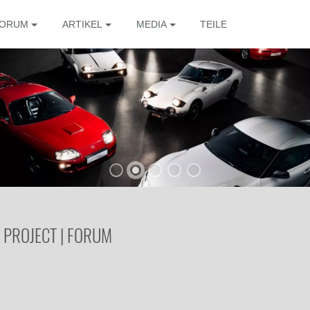
ORUM
ARTIKEL
MEDIA
TEILE
Besitzer d
 PROJECT | FORUM
Fa
Die 
Die 