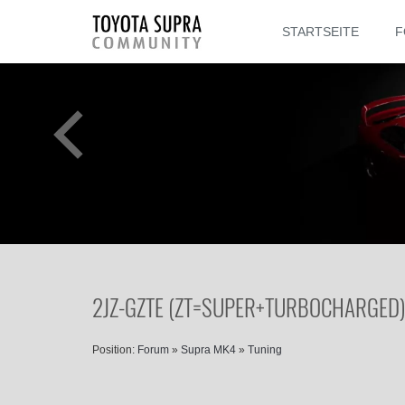
STARTSEITE
F
2JZ-GZTE (ZT=SUPER+TURBOCHARGED)
Position:
Forum
»
Supra MK4
»
Tuning