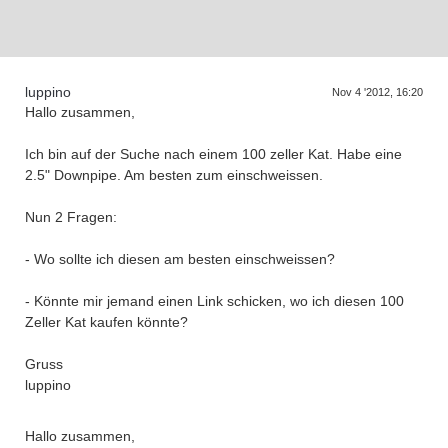
D
a
s
T
r
f
f
e
n
d
e
r
G
e
n
e
r
a
t
i
o
n
e
luppino
Nov 4 '2012, 16:20
Hallo zusammen,
Ich bin auf der Suche nach einem 100 zeller Kat. Habe eine
2.5" Downpipe. Am besten zum einschweissen.
Nun 2 Fragen:
- Wo sollte ich diesen am besten einschweissen?
- Könnte mir jemand einen Link schicken, wo ich diesen 100
Zeller Kat kaufen könnte?
Gruss
luppino
Hallo zusammen,