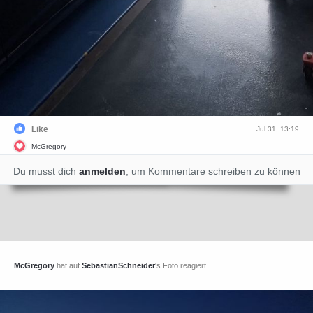
Like
Jul 31, 13:19
McGregory
Du musst dich
anmelden
, um Kommentare schreiben zu können
McGregory
hat auf
SebastianSchneider
's Foto reagiert