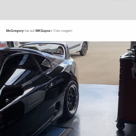
McGregory
hat auf
MKSupra
's Foto reagiert