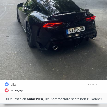
Like
Jul 31, 13:19
McGregory
Du musst dich
anmelden
, um Kommentare schreiben zu können