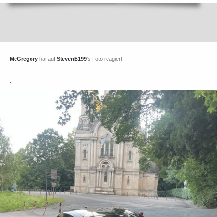
McGregory
hat auf
StevenB199
's Foto reagiert
.