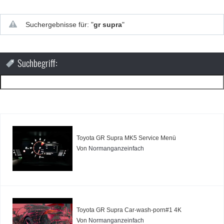
D
a
T
r
e
f
f
e
n
d
e
r
G
e
n
e
r
a
t
i
o
n
e
s
n
Suchergebnisse für: "
gr supra
"
Suchbegriff:
Toyota GR Supra MK5 Service Menü
Von
Normanganzeinfach
Toyota GR Supra Car-wash-porn#1 4K
Von
Normanganzeinfach