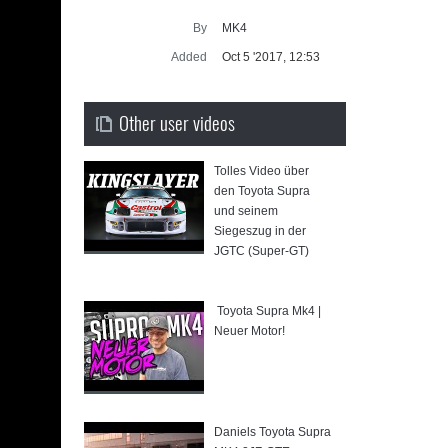
Supra ge
By
MK4
SUP
Added
Oct 5 '2017, 12:53
Other user videos
Tolles Video über
den Toyota Supra
und seinem
Siegeszug in der
JGTC (Super-GT)
u
⁣ Toyota Supra Mk4 |
Neuer Motor!
⁣Daniels Toyota Supra