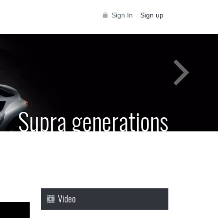
Sign In
Sign up
Supra generations
 Toyota Supra Community for all Supra
generations
Video