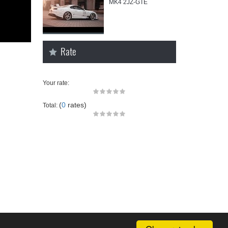
MK4 2JZ-GTE
Rate
Your rate:
(
0
rates)
Total: