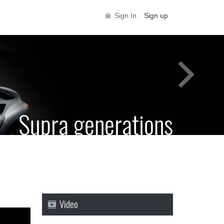
Sign In
Sign up
Supra generations
 Toyota Supra Community for all Supra
generations
Video