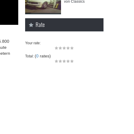
von Classics
Rate
6.800
Your rate:
aute
metern
(
0
rates)
Total: