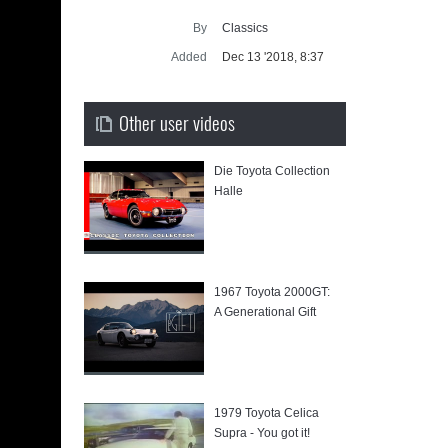
Supra ge
By
Classics
SUP
Added
Dec 13 '2018, 8:37
Other user videos
Die Toyota Collection
Halle
u
⁣1967 Toyota 2000GT:
A Generational Gift
1979 Toyota⁣ Celica
Supra - You got it!