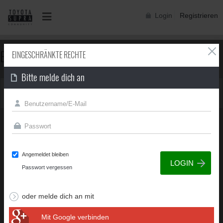
Login
Registrieren
EINGESCHRÄNKTE RECHTE
EINGESCHRÄNKTE RECHTE
Bitte melde dich an
Du besitzt nicht die erforderliche Berechtigung, um diese
Seite zu sehen.
Angemeldet bleiben
Passwort vergessen
oder melde dich an mit
Mit Google verbinden