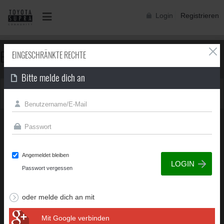
Login
Registrieren
EINGESCHRÄNKTE RECHTE
EINGESCHRÄNKTE RECHTE
Bitte melde dich an
Du besitzt nicht die erforderliche Berechtigung, um diese
Seite zu sehen.
Angemeldet bleiben
Passwort vergessen
oder melde dich an mit
Mit Google verbinden