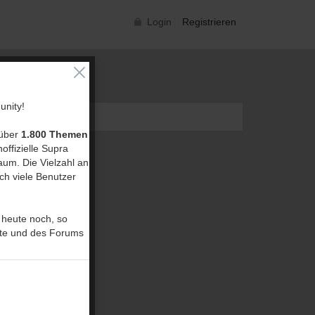
Login
Registrieren
nity!
 über
1.800 Themen
offizielle Supra
um. Die Vielzahl an
ch viele Benutzer
 heute noch, so
ite und des Forums