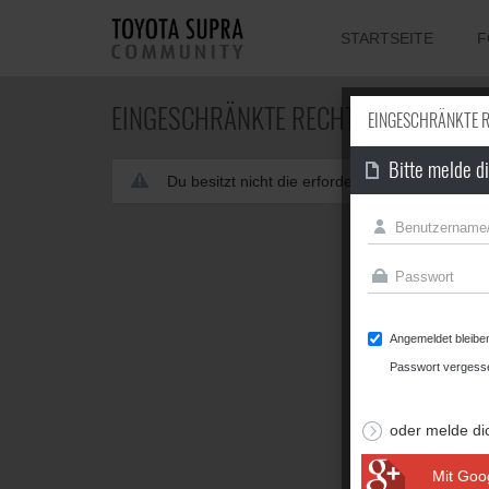
STARTSEITE
F
EINGESCHRÄNKTE RECHTE
EINGESCHRÄNKTE 
Bitte melde d
Du besitzt nicht die erforderliche Berechtigun
Angemeldet bleibe
Passwort vergess
oder melde di
Mit Goo