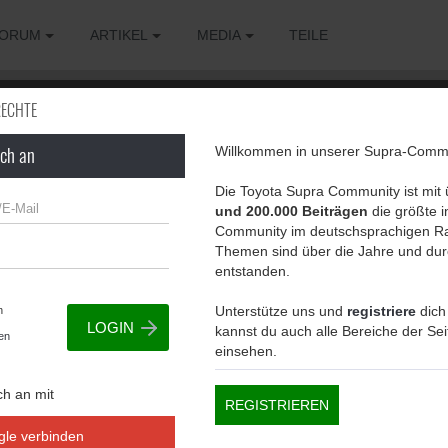
ORUM
ARTIKEL
MEDIA
TEILE
RECHTE
ich an
Willkommen in unserer Supra-Commu
g, um diese Seite zu sehen.
Die Toyota Supra Community ist mit
und 200.000 Beiträgen
die größte in
Community im deutschsprachigen Ra
Themen sind über die Jahre und dur
entstanden.
Unterstütze uns und
registriere
dich
n
kannst du auch alle Bereiche der Se
en
einsehen.
ch an mit
REGISTRIEREN
gle verbinden