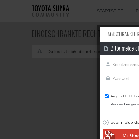
STARTSEITE
F
EINGESCHRÄNKTE RECHTE
EINGESCHRÄNKTE 
Bitte melde d
Du besitzt nicht die erforderliche Berechtigun
Angemeldet bleibe
Passwort vergess
oder melde di
Mit Goo