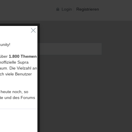
Login
Registrieren
nity!
 über
1.800 Themen
offizielle Supra
um. Die Vielzahl an
ch viele Benutzer
 heute noch, so
ite und des Forums