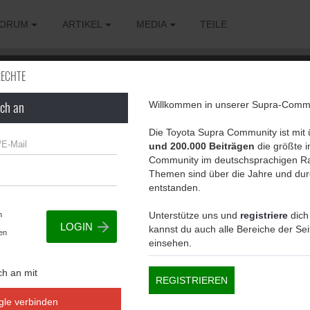
ORUM
ARTIKEL
MEDIA
TEILE
RECHTE
ich an
Willkommen in unserer Supra-Commu
g, um diese Seite zu sehen.
Die Toyota Supra Community ist mit
und 200.000 Beiträgen
die größte in
Community im deutschsprachigen Ra
Themen sind über die Jahre und dur
entstanden.
Unterstütze uns und
registriere
dich
n
kannst du auch alle Bereiche der Se
en
einsehen.
ch an mit
REGISTRIEREN
gle verbinden