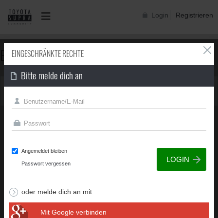
Login
Registrieren
EINGESCHRÄNKTE RECHTE
EINGESCHRÄNKTE RECHTE
Bitte melde dich an
Du besitzt nicht die erforderliche Berechtigung, um diese
Seite zu sehen.
Angemeldet bleiben
Passwort vergessen
oder melde dich an mit
Mit Google verbinden