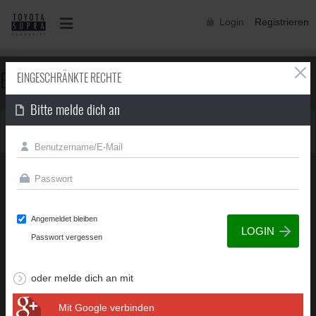
Login
Registrieren
EINGESCHRÄNKTE RECHTE
EINGESCHRÄNKTE RECHTE
Bitte melde dich an
Du besitzt nicht die erforderliche Berechtigung, um diese
Seite zu sehen.
Angemeldet bleiben
Passwort vergessen
oder melde dich an mit
Mit Google verbinden