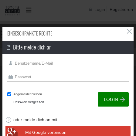
Login
Registrieren
EINGESCHRÄNKTE RECHTE
EINGESCHRÄNKTE RECHTE
Bitte melde dich an
Du besitzt nicht die erforderliche Berechtigung, um diese
Seite zu sehen.
Angemeldet bleiben
Passwort vergessen
oder melde dich an mit
Mit Google verbinden