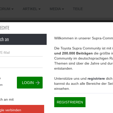
ORUM
ARTIKEL
MEDIA
TEILE
RECHTE
ich an
Willkommen in unserer Supra-Commu
g, um diese Seite zu sehen.
Die Toyota Supra Community ist mit
und 200.000 Beiträgen
die größte in
Community im deutschsprachigen Ra
Themen sind über die Jahre und dur
entstanden.
Unterstütze uns und
registriere
dich
n
kannst du auch alle Bereiche der Se
en
einsehen.
ch an mit
REGISTRIEREN
gle verbinden