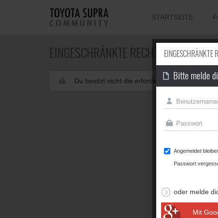
STARTSEITE
F
EINGESCHRÄNKTE RECHTE
EINGESCHRÄNKTE 
Bitte melde d
Du besitzt nicht die erforderliche Berechtigun
Angemeldet bleibe
Passwort vergess
oder melde di
Mit Goo