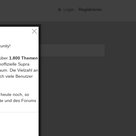
Login
Registrieren
nity!
 über
1.800 Themen
offizielle Supra
um. Die Vielzahl an
ch viele Benutzer
 heute noch, so
ite und des Forums