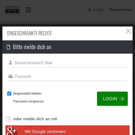
Login
Registrieren
EINGESCHRÄNKTE RECHTE
EINGESCHRÄNKTE RECHTE
Bitte melde dich an
Du besitzt nicht die erforderliche Berechtigung, um diese
Seite zu sehen.
Angemeldet bleiben
Passwort vergessen
oder melde dich an mit
Mit Google verbinden