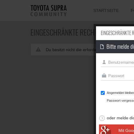
STARTSEITE
F
EINGESCHRÄNKTE RECHTE
EINGESCHRÄNKTE 
Bitte melde d
Du besitzt nicht die erforderliche Berechtigun
Angemeldet bleibe
Passwort vergess
oder melde di
Mit Goo