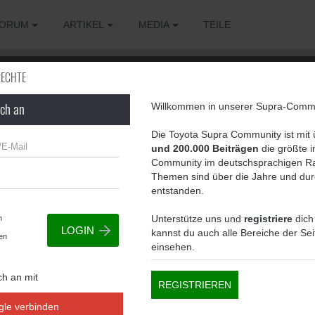
ORUM
ARTIKEL
MEDIA
TEILE
RECHTE
ich an
Willkommen in unserer Supra-Commu
g, um diese Seite zu sehen.
Die Toyota Supra Community ist mit
und 200.000 Beiträgen
die größte in
Community im deutschsprachigen Ra
Themen sind über die Jahre und dur
entstanden.
Unterstütze uns und
registriere
dich
n
kannst du auch alle Bereiche der Se
en
einsehen.
ch an mit
REGISTRIEREN
gle verbinden