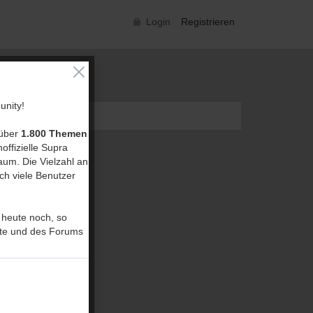
Login
Registrieren
nity!
 über
1.800 Themen
offizielle Supra
um. Die Vielzahl an
ch viele Benutzer
 heute noch, so
ite und des Forums