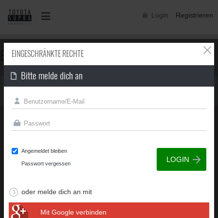
Login
Registrieren
EINGESCHRÄNKTE RECHTE
EINGESCHRÄNKTE RECHTE
Bitte melde dich an
Du besitzt nicht die erforderliche Berechtigung, um diese
Seite zu sehen.
Angemeldet bleiben
Passwort vergessen
oder melde dich an mit
Mit Google verbinden