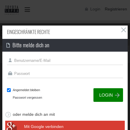
Login
Registrieren
EINGESCHRÄNKTE RECHTE
EINGESCHRÄNKTE RECHTE
Bitte melde dich an
Du besitzt nicht die erforderliche Berechtigung, um diese
Seite zu sehen.
Angemeldet bleiben
Passwort vergessen
oder melde dich an mit
Mit Google verbinden