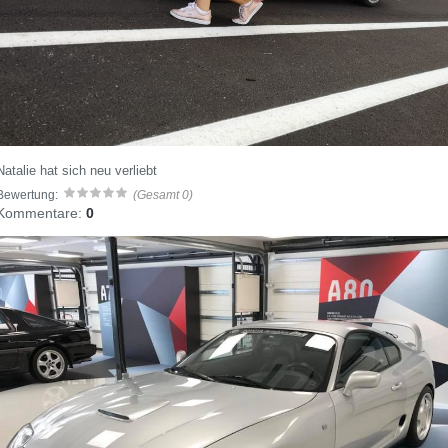
Natalie hat sich neu verliebt
Bewertung:
(Gesamt 0)
Kommentare:
0