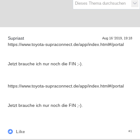
D
a
s
r
e
f
f
e
n
d
e
r
G
e
n
e
r
a
t
i
o
n
e
T
n
Supriast
Aug 16 '2019, 19:18
https://www.toyota-supraconnect.de/app/index.html#/portal
Jetzt brauche ich nur noch die FIN ;-).
https://www.toyota-supraconnect.de/app/index.html#/portal
Jetzt brauche ich nur noch die FIN ;-).
Like
#1