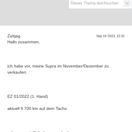
D
a
s
T
r
e
f
e
n
d
e
r
G
e
n
e
r
a
t
i
o
n
e
Zettjag
Sep 19 '2023, 22:31
Hallo zusammen,
ich habe vor, meine Supra im November/Dezember zu
verkaufen.
EZ 01/2022 (1. Hand)
aktuell 9.700 km auf dem Tacho