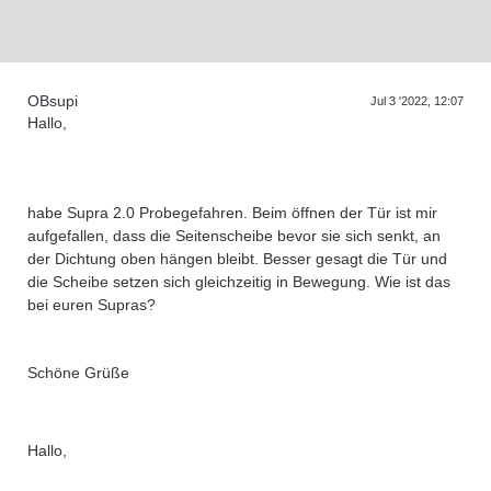
D
a
s
T
r
e
f
f
e
n
d
e
r
G
e
n
e
r
a
t
i
o
n
e
OBsupi
Jul 3 '2022, 12:07
Hallo,
habe Supra 2.0 Probegefahren. Beim öffnen der Tür ist mir
aufgefallen, dass die Seitenscheibe bevor sie sich senkt, an
der Dichtung oben hängen bleibt. Besser gesagt die Tür und
die Scheibe setzen sich gleichzeitig in Bewegung. Wie ist das
bei euren Supras?
Schöne Grüße
Hallo,