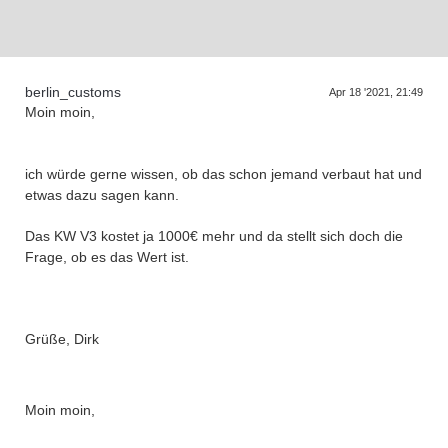
D
a
s
T
r
e
f
f
e
n
d
e
r
G
e
n
e
r
a
t
i
o
n
e
berlin_customs
Apr 18 '2021, 21:49
Moin moin,
ich würde gerne wissen, ob das schon jemand verbaut hat und
etwas dazu sagen kann.
Das KW V3 kostet ja 1000€ mehr und da stellt sich doch die
Frage, ob es das Wert ist.
Grüße, Dirk
Moin moin,