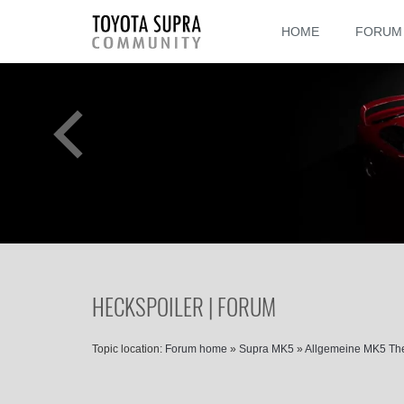
HOME
FORUM
HECKSPOILER | FORUM
Topic location:
Forum home
»
Supra MK5
»
Allgemeine MK5 T