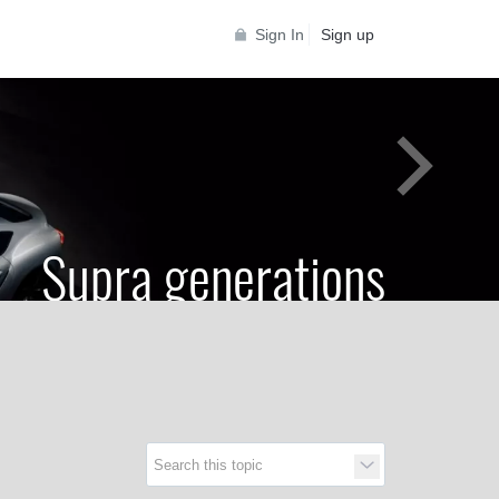
Sign In
Sign up
Supra generations
 Toyota Supra Community for all Supra
generations