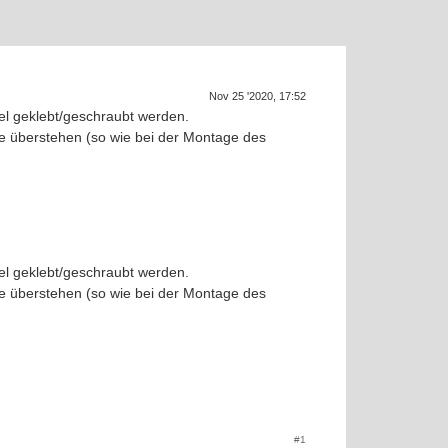
Supra gen
SUPR
Nov 25 '2020, 17:52
zel geklebt/geschraubt werden.
pe überstehen (so wie bei der Montage des
K
zel geklebt/geschraubt werden.
pe überstehen (so wie bei der Montage des
#1