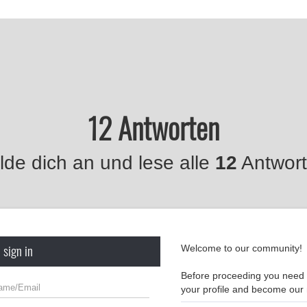
12 Antworten
de dich an und lese alle
12
Antwort
 sign in
Welcome to our community!
Before proceeding you need t
your profile and become ou