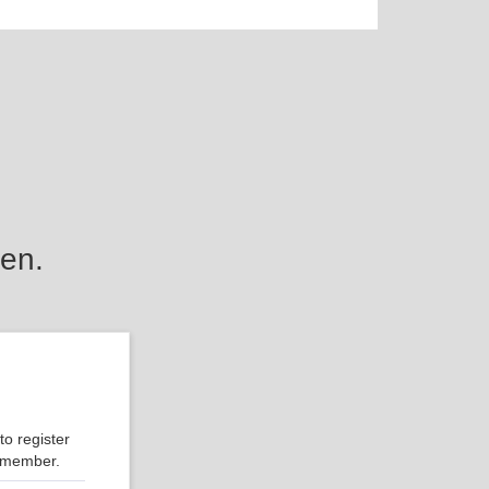
en.
o register
r member.