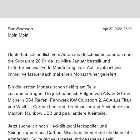
D
a
s
T
r
f
f
e
n
d
e
r
G
e
n
e
r
a
t
i
o
n
e
SamSamson
Apr 27 '2022, 13:00
Moin Moin
Heute hab ich endlich vom Autohaus Bescheid bekommen das
die Supra am 28.04 da ist. Mitte Januar bestellt und
Liefertermin war Ende Mai/Anfang Juni. Auf Toyota ist wie
immer Verlass,einfach mal einen Monat früher geliefert.
Bin die letzten Monate schon fleißig am Teile
zusammentragen. Bis jetzt habe ich Felgen von Advan GT mit
Michelin SS4 Reifen. Fahrwerk KW Clubsport 2, AGA aus Titan
von Whifbiz, Carbon Lenkrad. Frontspoiler und Seitenteile von
Maxton. Rainbow UBB und paar andere Kleinteile.
Jetzt suche ich noch Heckdiffusor,Heckspoiler und
Spiegelkappen aus Carbon. Was habt ihr verbaut und könnt ihr
empfehlen. Sollte gut verarbeitet und passgenau sein.