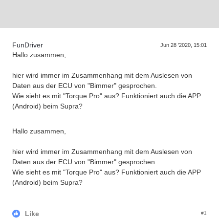
D
a
s
r
e
f
f
e
n
d
e
r
G
e
n
e
r
a
t
i
o
n
e
T
n
FunDriver
Jun 28 '2020, 15:01
Hallo zusammen,
hier wird immer im Zusammenhang mit dem Auslesen von
Daten aus der ECU von "Bimmer" gesprochen.
Wie sieht es mit "Torque Pro" aus? Funktioniert auch die APP
(Android) beim Supra?
Hallo zusammen,
hier wird immer im Zusammenhang mit dem Auslesen von
Daten aus der ECU von "Bimmer" gesprochen.
Wie sieht es mit "Torque Pro" aus? Funktioniert auch die APP
(Android) beim Supra?
Like
#1