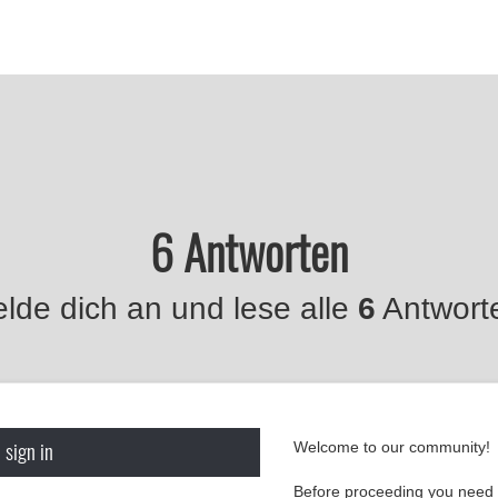
6 Antworten
lde dich an und lese alle
6
Antwort
 sign in
Welcome to our community!
Before proceeding you need t