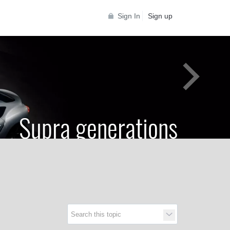
Sign In
Sign up
Supra generations
 Toyota Supra Community for all Supra
generations