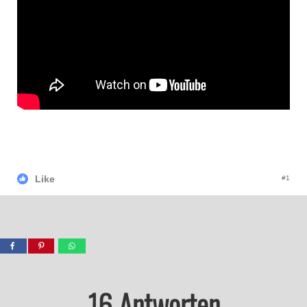
Like
#1
16 Antworten