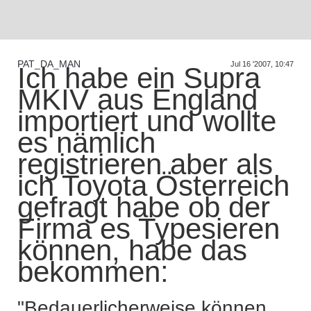
PAT_DA_MAN
Jul 16 '2007, 10:47
Supra generations
Ich habe ein Supra
MKIV aus England
importiert und wollte
es nämlich
registrieren aber als
ich Toyota Österreich
gefragt habe ob der
Firma es Typesieren
können, habe das
bekommen:
"Bedauerlicherweise können