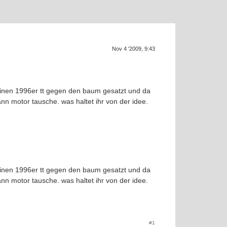
Supra ge
SUP
Nov 4 '2009, 9:43
meinen 1996er tt gegen den baum gesatzt und da
ann motor tausche. was haltet ihr von der idee.
f
meinen 1996er tt gegen den baum gesatzt und da
ann motor tausche. was haltet ihr von der idee.
#1