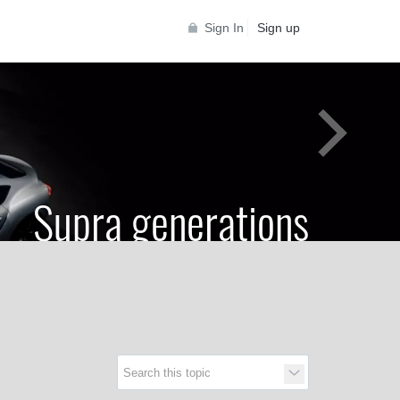
Sign In
Sign up
Supra generations
 Toyota Supra Community for all Supra
generations