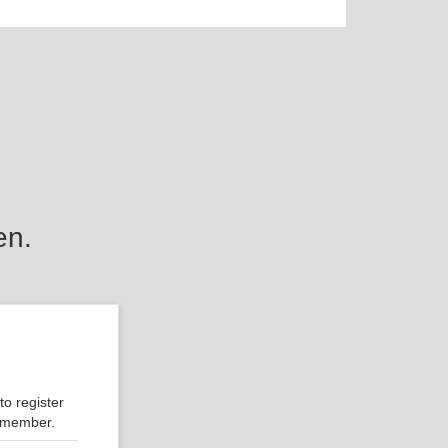
en.
o register
r member.