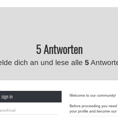
5 Antworten
lde dich an und lese alle
5
Antwort
 sign in
Welcome to our community!
Before proceeding you need t
your profile and become ou