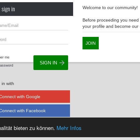
 sign in
Welcome to our community!
Before proceeding you need t
your profile and become ou
JOIN
er me
Password
 in with
Connect with Google
Connect with Facebook
alität bieten zu können.
Mehr Infos