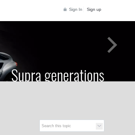
Sign In
Sign up
Supra generations
 Toyota Supra Community for all Supra
generations