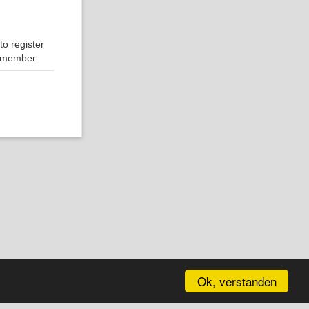
o register
r member.
Ok, verstanden