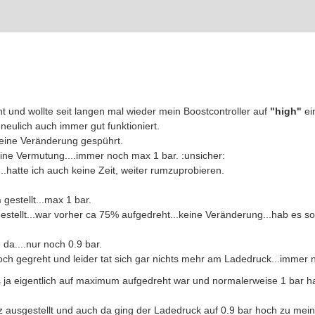
t und wollte seit langen mal wieder mein Boostcontroller auf
"high"
ei
neulich auch immer gut funktioniert.
keine Veränderung gespührt.
ne Vermutung....immer noch max 1 bar. :unsicher:
.hatte ich auch keine Zeit, weiter rumzuprobieren.
h
gestellt...max 1 bar.
ellt...war vorher ca 75% aufgedreht...keine Veränderung...hab es soga
da....nur noch 0.9 bar.
ch gegreht und leider tat sich gar nichts mehr am Ladedruck...immer
s ja eigentlich auf maximum aufgedreht war und normalerweise 1 bar hat
z ausgestellt und auch da ging der Ladedruck auf 0.9 bar hoch zu mein