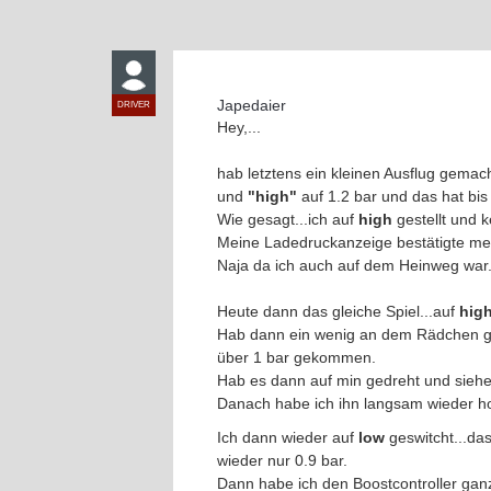
Japedaier
DRIVER
Hey,...
hab letztens ein kleinen Ausflug gemach
und
"high"
auf 1.2 bar und das hat bis 
Wie gesagt...ich auf
high
gestellt und 
Meine Ladedruckanzeige bestätigte mei
Naja da ich auch auf dem Heinweg war..
Heute dann das gleiche Spiel...auf
hig
Hab dann ein wenig an dem Rädchen gest
über 1 bar gekommen.
Hab es dann auf min gedreht und siehe 
Danach habe ich ihn langsam wieder ho
Ich dann wieder auf
low
geswitcht...da
wieder nur 0.9 bar.
Dann habe ich den Boostcontroller gan